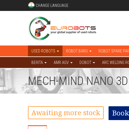
CHANGE LANGUAGE
USED ROBOTS
ROBOT BARU
ROBOT SPARE PA
BERITA
AMR AGV
DOBOT
ARC WELDING R
MECH-MIND NANO 3
Awaiting more stock
Book