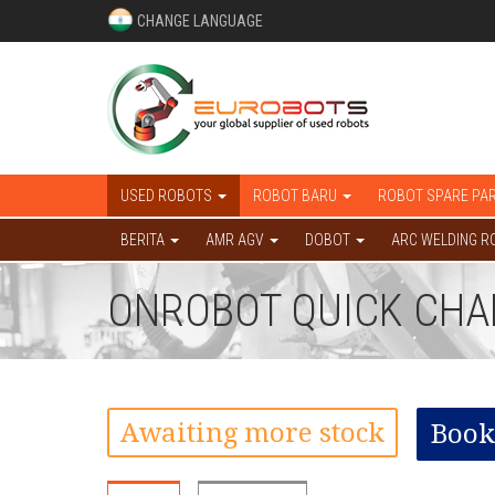
CHANGE LANGUAGE
USED ROBOTS
ROBOT BARU
ROBOT SPARE PA
BERITA
AMR AGV
DOBOT
ARC WELDING R
ONROBOT QUICK CHAN
Awaiting more stock
Book