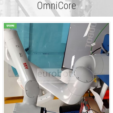
OmniCore
उपलब्ध