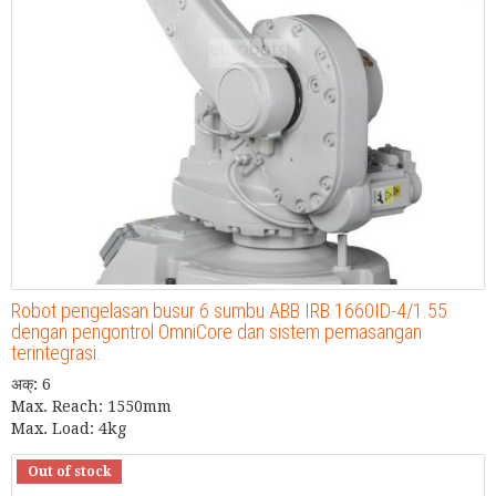
Robot pengelasan busur 6 sumbu ABB IRB 1660ID-4/1.55
dengan pengontrol OmniCore dan sistem pemasangan
terintegrasi.
अक्: 6
Max. Reach: 1550mm
Max. Load: 4kg
Out of stock