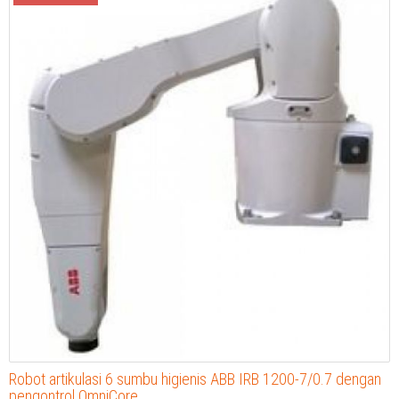
Robot artikulasi 6 sumbu higienis ABB IRB 1200-7/0.7 dengan
pengontrol OmniCore